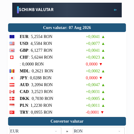
SCHIMB VALUTAR
Curs valutar: 07 Aug 2026
EUR
: 5,2554 RON
+0,0041 ▲
USD
: 4,5584 RON
+0,0077 ▲
GBP
: 6,1277 RON
+0,0041 ▲
CHF
: 5,6244 RON
+0,0023 ▲
: 0,0000 RON
0,0000 ▼
MDL
: 0,2621 RON
+0,0002 ▲
JPY
: 0,0288 RON
0,0000 ▼
AUD
: 3,2094 RON
+0,0047 ▲
CAD
: 3,2523 RON
+0,0031 ▲
DKK
: 0,7030 RON
+0,0005 ▲
PLN
: 1,2230 RON
+0,0011 ▲
TRY
: 0,0955 RON
-0,0001 ▼
Convertor valutar
»