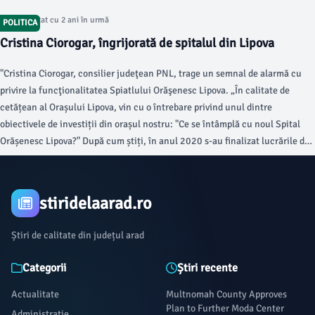
Articol postat cu 2 ani în urmă
POLITICA
Cristina Ciorogar, îngrijorată de spitalul din Lipova
"Cristina Ciorogar, consilier judeţean PNL, trage un semnal de alarmă cu
privire la funcţionalitatea Spiatlului Orăşenesc Lipova. „În calitate de
cetățean al Orașului Lipova, vin cu o întrebare privind unul dintre
obiectivele de investiții din orașul nostru: "Ce se întâmplă cu noul Spital
Orășenesc Lipova?" După cum știți, în anul 2020 s-au finalizat lucrările de
construcție a noului Spital Orășenesc din Lipova, investiție în valoare de
5,6 milioane EUR (valoare licitata), predată de către Compania Națională
de Investiții - Orașului Lipova în urmă cu doi ani dar din păcate și în acest
stiridelaarad.ro
moment spitalul nostru este încă nefuncțional (vezi referința 1).
Știri de calitate din județul arad
Categorii
Știri recente
Actualitate
Multnomah County Approves
Plan to Further Moda Center
Administratie