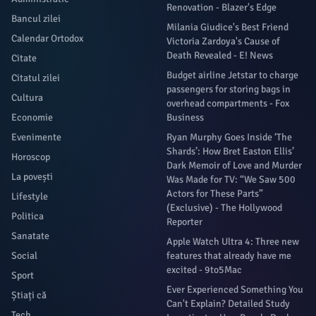
Renovation - Blazer's Edge
Bancul zilei
Milania Giudice's Best Friend
Calendar Ortodox
Victoria Zardoya's Cause of
Death Revealed - E! News
Citate
Budget airline Jetstar to charge
Citatul zilei
passengers for storing bags in
Cultura
overhead compartments - Fox
Economie
Business
Evenimente
Ryan Murphy Goes Inside ‘The
Shards’: How Bret Easton Ellis’
Horoscop
Dark Memoir of Love and Murder
La povești
Was Made for TV: “We Saw 500
Actors for These Parts”
Lifestyle
(Exclusive) - The Hollywood
Politica
Reporter
Sanatate
Apple Watch Ultra 4: Three new
Social
features that already have me
excited - 9to5Mac
Sport
Ever Experienced Something You
Știați că
Can't Explain? Detailed Study
Tech