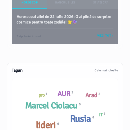
HOROSCOP
BANCUL ZILEI
ȘTIAȚI CĂ?
Horoscopul zilei de 22 iulie 2026: O zi plină de surprize
cosmice pentru toate zodiile! 🌟🔮
VEZI TOT
2 săptămâni în urmă
Taguri
Cele mai folosite
AUR
3
Arad
1
2
pro
Marcel Ciolacu
5
1
IT
Rusia
6
lideri
6