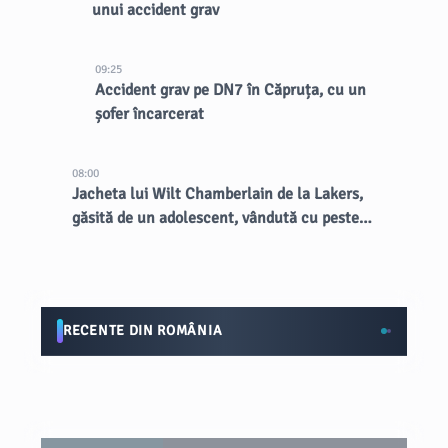
unui accident grav
09:25
Accident grav pe DN7 în Căpruța, cu un
șofer încarcerat
08:00
Jacheta lui Wilt Chamberlain de la Lakers,
găsită de un adolescent, vândută cu peste
89.000 de dolari la licitație
RECENTE DIN ROMÂNIA