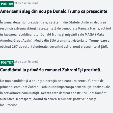
Articol postat cu 1 an în urmă
POLITICA
Americanii aleg din nou pe Donald Trump ca președinte
În urma alegerilor prezidențiale, cetățenii din Statele Unite au decis să
respingă extrema stângă reprezentată de democrata Kamala Harris, votând
în favoarea republicanului Donald Trump și mișcării sale MAGA (Make
America Great Again). Media din SUA a anunțat victoria lui Trump, care a
obținut 267 de voturi electorale, devenind astfel noul președinte al țării.
Articol postat cu 1 an în urmă
POLITICA
Candidatul la primăria comunei Zabrani își prezintă
viziunea
Un nou candidat și-a anunțat intenția de a concura pentru funcția de
primar al comunei Zabrani, subliniind importanța contribuției individuale
la dezvoltarea comunității. Acesta este dedicat construirii unei Românii
autentice și prospere, dorind să aducă schimbări pozitive în viața
locuitorilor.