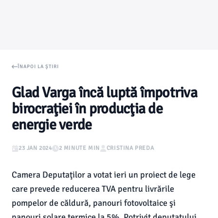
ÎNAPOI LA ȘTIRI
Glad Varga încă luptă împotriva
birocraţiei în producţia de
energie verde
23 JAN 2024
2 MINUTE MIN
CRISTINA PREDA
Camera Deputaţilor a votat ieri un proiect de lege
care prevede reducerea TVA pentru livrările
pompelor de căldură, panouri fotovoltaice şi
panouri solare termice la 5%. Potrivit deputatului