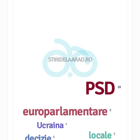
STIRIDELAARAD.RO
PSD
18
europarlamentare
8
Ucraina
4
locale
5
decizie
5