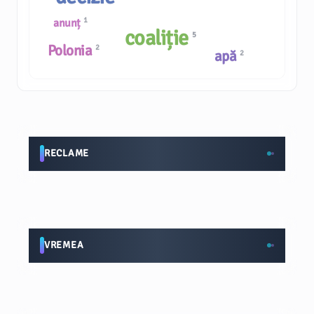
1
anunț
coaliție
5
Polonia
2
apă
2
RECLAME
VREMEA