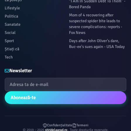
“I Am In Sudden Debt To Them” -
Bored Panda
Lifestyle
Mom of 4 recovering after
Politica
suspected spider bite leads to
Sanatate
severe complications: reports -
Social
Fox News
Sport
Days after John Oliver's dare,
Buc-ee's sues again - USA Today
Știați că
Tech
Newsletter
Abonează-te
Confidențialitate
Termeni
© 2019 – 2026
stiridelaarad.ro
. Toate drepturile rezervate.