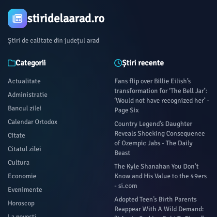
stiridelaarad.ro
Știri de calitate din județul arad
Categorii
Știri recente
Actualitate
Fans flip over Billie Eilish’s
transformation for ‘The Bell Jar’:
Administratie
‘Would not have recognized her’ -
Bancul zilei
Page Six
Calendar Ortodox
Country Legend’s Daughter
Reveals Shocking Consequence
Citate
of Ozempic Jabs - The Daily
Citatul zilei
Beast
Cultura
The Kyle Shanahan You Don’t
Economie
Know and His Value to the 49ers
- si.com
Evenimente
Adopted Teen’s Birth Parents
Horoscop
Reappear With A Wild Demand:
La povești