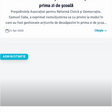
prima zi de școală
Președintele Asociației pentru Reformă Civică și Democrație,
Samuel Caba, a exprimat nemulțumirea sa cu privire la modul în
care au fost gestionate acțiunile de deszăpezire în prima zi de școală
din acest an. Conform acestuia, intervențiile necesare nu au fost
21 Apr 2026
Citește
efectuate în timp util, afectând astfel accesibilitatea drumurilor
pentru arădeni.
ADMINISTRATIE