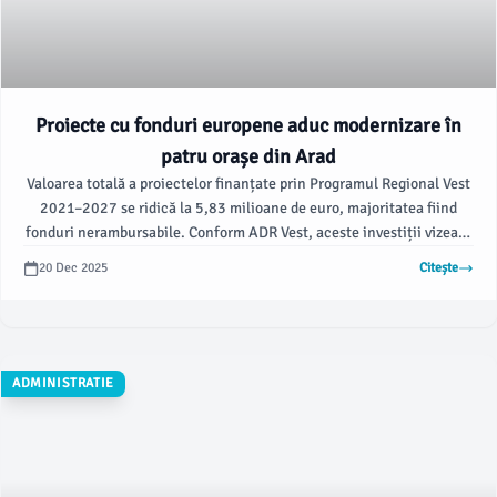
Proiecte cu fonduri europene aduc modernizare în
patru orașe din Arad
Valoarea totală a proiectelor finanțate prin Programul Regional Vest
2021–2027 se ridică la 5,83 milioane de euro, majoritatea fiind
fonduri nerambursabile. Conform ADR Vest, aceste investiții vizează
modernizarea unor zone cheie din Curtici, Pâncota, Sântana și Ineu,
20 Dec 2025
Citește
cu scopul de a crea spații urbane funcționale și eficiente energetic,
care să îmbunătățească calitatea vieții locuitorilor.
ADMINISTRATIE