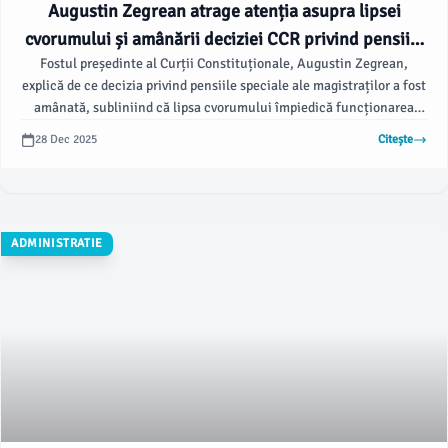
Augustin Zegrean atrage atenția asupra lipsei
cvorumului și amânării deciziei CCR privind pensiile
Fostul președinte al Curții Constituționale, Augustin Zegrean,
speciale
explică de ce decizia privind pensiile speciale ale magistraților a fost
amânată, subliniind că lipsa cvorumului împiedică funcționarea
instituției. El menționează că în prezent dezbaterile durează mult,
28 Dec 2025
Citește
iar intrarea în vigoare a legii la 1 ianuarie este improbabilă, fiind
deja comunicată amânarea deciziei pentru ziua următoare, conform
News.ro.
ADMINISTRATIE