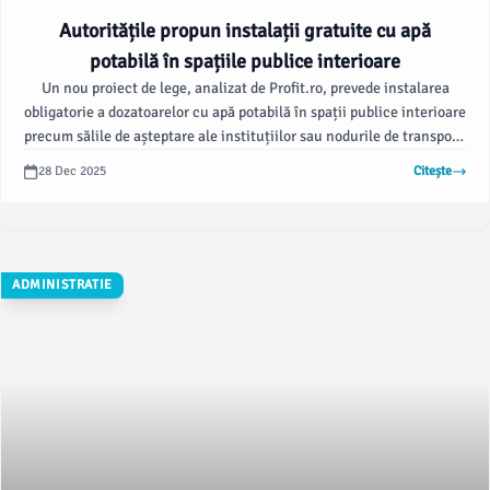
Autoritățile propun instalații gratuite cu apă
potabilă în spațiile publice interioare
Un nou proiect de lege, analizat de Profit.ro, prevede instalarea
obligatorie a dozatoarelor cu apă potabilă în spații publice interioare
precum sălile de așteptare ale instituțiilor sau nodurile de transport.
Măsura vine după ce o inițiativă anterioară de plafonare a prețului
28 Dec 2025
Citește
apei îmbuteliate în zone publice a fost respinsă recent de Senat.
ADMINISTRATIE