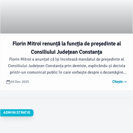
Florin Mitroi renunță la funcția de președinte al
Consiliului Județean Constanța
Florin Mitroi a anunțat că își încetează mandatul de președinte al
Consiliului Județean Constanța prin demisie, explicându-și decizia
printr-un comunicat public în care vorbește despre o dezamăgire
profundă și blocaje administrative. El susține că a ales acest pas din
18 Dec 2025
Citește
respect pentru toți cetățenii județului, indiferent de susținerea
acordată, potrivit declarațiilor făcute de acesta.
ADMINISTRATIE