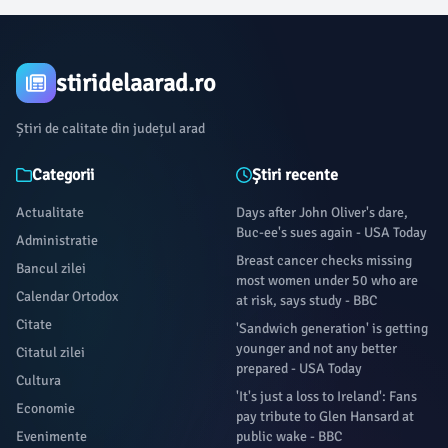
stiridelaarad.ro
Știri de calitate din județul arad
Categorii
Știri recente
Actualitate
Days after John Oliver's dare,
Buc-ee's sues again - USA Today
Administratie
Breast cancer checks missing
Bancul zilei
most women under 50 who are
Calendar Ortodox
at risk, says study - BBC
Citate
'Sandwich generation' is getting
younger and not any better
Citatul zilei
prepared - USA Today
Cultura
'It's just a loss to Ireland': Fans
Economie
pay tribute to Glen Hansard at
Evenimente
public wake - BBC