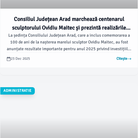
Consiliul Județean Arad marchează centenarul
sculptorului Ovidiu Maitec și prezintă realizările
La ședința Consiliului Județean Arad, care a inclus comemorarea a
anului 2025
100 de ani de la nașterea marelui sculptor Ovidiu Maitec, au fost
anunțate rezultate importante pentru anul 2025 privind investițiile,
proiectele europene și modernizarea infrastructurii. De asemenea,
23 Dec 2025
Citește
s-a ținut un moment de reculegere pentru actorul și fostul
conducător al județului Valentin Voicilă, iar discuțiile au vizat
planurile pentru anul 2026, conform datelor prezentate de
președintele Iustin Cionca.
ADMINISTRATIE