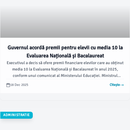
Guvernul acordă premii pentru elevii cu media 10 la
Evaluarea Națională și Bacalaureat
Executivul a decis să ofere premii financiare elevilor care au obținut
media 10 la Evaluarea Națională și Bacalaureat în anul 2025,
conform unui comunicat al Ministerului Educației. Ministrul
Educației și Cercetării, Daniel David, a subliniat că această măsură
18 Dec 2025
Citește
vine într-un context economic dificil și reprezintă o susținere
importantă pentru performanța tinerilor.
ADMINISTRATIE