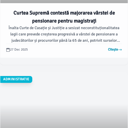
Curtea Supremă contestă majorarea vârstei de
pensionare pentru magistrați
Înalta Curte de Casație și Justiție a sesizat neconstituționalitatea
legii care prevede creșterea progresivă a vârstei de pensionare a
judecătorilor și procurorilor până la 65 de ani, potrivit surselor
oficiale. De asemenea, actul normativ limitează pensiile de serviciu
27 Dec 2025
Citește
ale magistraților la maximum 70% din salariul net aferent ultimei
luni de activitate.
ADMINISTRATIE