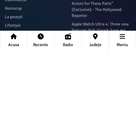
Actors for These Parts”
Horoscop
(Exclusive) - The Hollywood
Reporter
La povești
Apple Watch Ultra 4: Three new
Lifestyle
features that already have me
Politica
excited - 9to5Mac
Sanatate
Acasa
Recente
Radio
Județe
Meniu
Ever Experienced Something You
Social
Can't Explain? Detailed Study
Investigates How People Deal
Sport
With The Uncanny -
Știați că
ScienceAlert
Tech
Fans flip over Billie Eilish’s
transformation for ‘The Bell Jar’:
‘Would not have recognized her’ -
Page Six
Newsletter