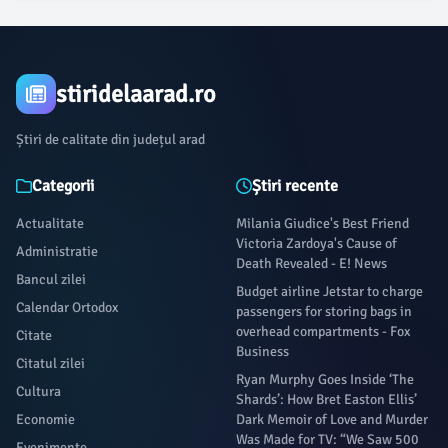
stiridelaarad.ro
Știri de calitate din județul arad
Categorii
Știri recente
Actualitate
Milania Giudice's Best Friend
Victoria Zardoya's Cause of
Administratie
Death Revealed - E! News
Bancul zilei
Budget airline Jetstar to charge
Calendar Ortodox
passengers for storing bags in
overhead compartments - Fox
Citate
Business
Citatul zilei
Ryan Murphy Goes Inside ‘The
Cultura
Shards’: How Bret Easton Ellis’
Economie
Dark Memoir of Love and Murder
Was Made for TV: “We Saw 500
Evenimente