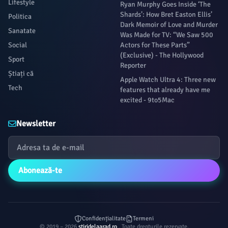
Lifestyle
Ryan Murphy Goes Inside ‘The
Shards’: How Bret Easton Ellis’
Politica
Dark Memoir of Love and Murder
Sanatate
Was Made for TV: “We Saw 500
Social
Actors for These Parts”
(Exclusive) - The Hollywood
Sport
Reporter
Știați că
Apple Watch Ultra 4: Three new
Tech
features that already have me
excited - 9to5Mac
Newsletter
Abonează-te
Confidențialitate
Termeni
© 2019 – 2026
stiridelaarad.ro
. Toate drepturile rezervate.