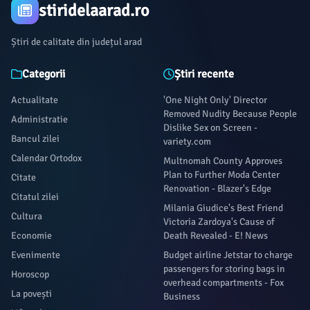
stiridelaarad.ro
Știri de calitate din județul arad
Categorii
Știri recente
Actualitate
'One Night Only' Director
Removed Nudity Because People
Administratie
Dislike Sex on Screen -
Bancul zilei
variety.com
Calendar Ortodox
Multnomah County Approves
Plan to Further Moda Center
Citate
Renovation - Blazer's Edge
Citatul zilei
Milania Giudice's Best Friend
Cultura
Victoria Zardoya's Cause of
Economie
Death Revealed - E! News
Evenimente
Budget airline Jetstar to charge
passengers for storing bags in
Horoscop
overhead compartments - Fox
La povești
Business