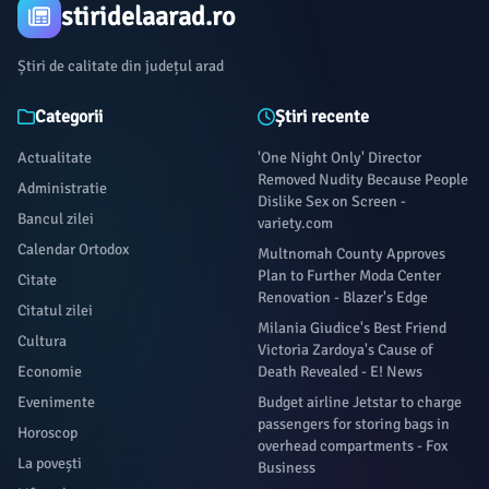
stiridelaarad.ro
Știri de calitate din județul arad
Categorii
Știri recente
Actualitate
'One Night Only' Director
Removed Nudity Because People
Administratie
Dislike Sex on Screen -
Bancul zilei
variety.com
Calendar Ortodox
Multnomah County Approves
Plan to Further Moda Center
Citate
Renovation - Blazer's Edge
Citatul zilei
Milania Giudice's Best Friend
Cultura
Victoria Zardoya's Cause of
Economie
Death Revealed - E! News
Evenimente
Budget airline Jetstar to charge
passengers for storing bags in
Horoscop
overhead compartments - Fox
La povești
Business