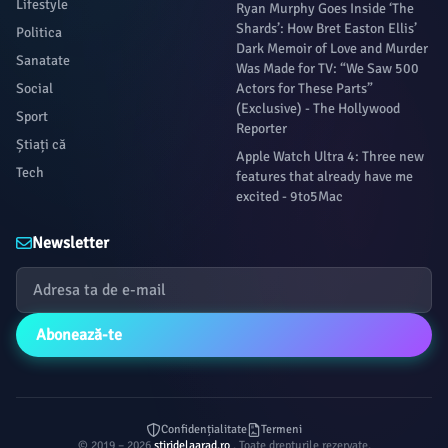
Lifestyle
Ryan Murphy Goes Inside ‘The
Shards’: How Bret Easton Ellis’
Politica
Dark Memoir of Love and Murder
Sanatate
Was Made for TV: “We Saw 500
Social
Actors for These Parts”
(Exclusive) - The Hollywood
Sport
Reporter
Știați că
Apple Watch Ultra 4: Three new
Tech
features that already have me
excited - 9to5Mac
Newsletter
Abonează-te
Confidențialitate
Termeni
© 2019 – 2026
stiridelaarad.ro
. Toate drepturile rezervate.