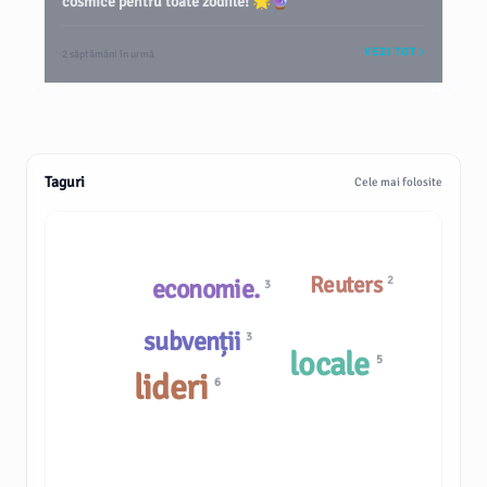
cosmice pentru toate zodiile! 🌟🔮
VEZI TOT
2 săptămâni în urmă
Taguri
Cele mai folosite
Reuters
economie.
2
3
subvenții
3
locale
5
lideri
6