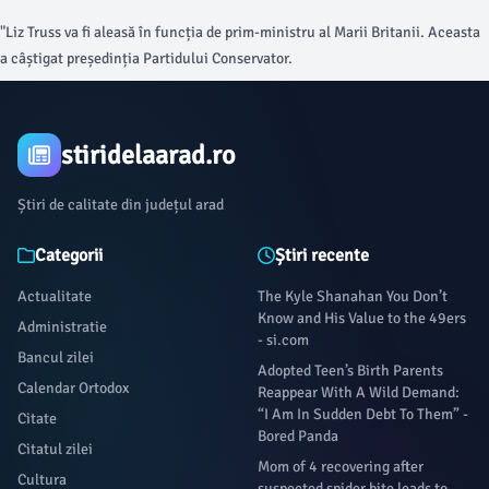
Boris Johnson în Marea Britanie
"Liz Truss va fi aleasă în funcția de prim-ministru al Marii Britanii. Aceasta
a câștigat președinția Partidului Conservator.
stiridelaarad.ro
Știri de calitate din județul arad
Categorii
Știri recente
Actualitate
The Kyle Shanahan You Don’t
Know and His Value to the 49ers
Administratie
- si.com
Bancul zilei
Adopted Teen’s Birth Parents
Calendar Ortodox
Reappear With A Wild Demand:
“I Am In Sudden Debt To Them” -
Citate
Bored Panda
Citatul zilei
Mom of 4 recovering after
Cultura
suspected spider bite leads to