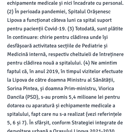
echipamente medicale și nici încadrate cu personal.
(2) În perioada pandemiei, Spitalul Orășenesc
Lipova a funcționat câteva luni ca spital suport
pentru pacienții Covid-19. (3) Totodată, sunt plătite
în continuare: chirie pentru clădirea unde își
desfășoară activitatea secțiile de Pediatrie și
Medicină internă, respectiv cheltuieli de întreținere
pentru clădirea nouă a spitalului. (4) Ne amintim
faptul că, în anul 2019, în timpul vizitelor efectuate
la Lipova de către doamna Ministru al Sănătății,
Sorina Pintea, și doamna Prim-ministru, Viorica
Dancila (PSD), s-au promis 5,4 milioane lei pentru
dotarea cu aparatură și echipamente medicale a
spitalului, fapt care nu s-a realizat (vezi referințele
5, 6 și 7). În sfârșit, conform Strategiei integrate de
dezvoltare urbană a Orașului Lipova 2021-2030,