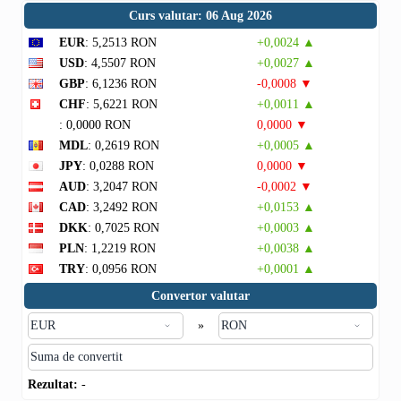
Curs valutar: 06 Aug 2026
EUR
: 5,2513 RON
+0,0024 ▲
USD
: 4,5507 RON
+0,0027 ▲
GBP
: 6,1236 RON
-0,0008 ▼
CHF
: 5,6221 RON
+0,0011 ▲
: 0,0000 RON
0,0000 ▼
MDL
: 0,2619 RON
+0,0005 ▲
JPY
: 0,0288 RON
0,0000 ▼
AUD
: 3,2047 RON
-0,0002 ▼
CAD
: 3,2492 RON
+0,0153 ▲
DKK
: 0,7025 RON
+0,0003 ▲
PLN
: 1,2219 RON
+0,0038 ▲
TRY
: 0,0956 RON
+0,0001 ▲
Convertor valutar
»
Rezultat:
-