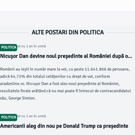
ALTE POSTARI DIN POLITICA
Articol postat cu 1 an în urmă
POLITICA
Nicușor Dan devine noul președinte al României după o
participare masivă la vot
Românii au ieșit în număr mare la vot, cu peste 11.641.866 de persoane,
adică 64,72% din totalul cetățenilor cu drept de vot, conform
aradonline.ro. Nicușor Dan a fost ales noul președinte al României,
rezultatele finale arătând că nu mai poate fi întrecut de contracandidatul
său, George Simion.
Articol postat cu 1 an în urmă
POLITICA
Americanii aleg din nou pe Donald Trump ca președinte