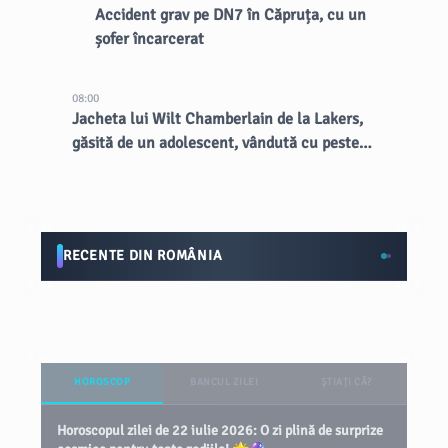
Accident grav pe DN7 în Căpruța, cu un
șofer încarcerat
08:00
Jacheta lui Wilt Chamberlain de la Lakers,
găsită de un adolescent, vândută cu peste
89.000 de dolari la licitație
RECENTE DIN ROMÂNIA
HOROSCOP
BANCUL ZILEI
ȘTIAȚI CĂ?
Horoscopul zilei de 22 iulie 2026: O zi plină de surprize