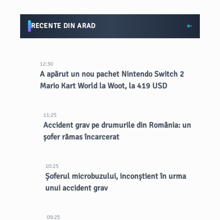
RECENTE DIN ARAD
12:30
A apărut un nou pachet Nintendo Switch 2
Mario Kart World la Woot, la 419 USD
11:25
Accident grav pe drumurile din România: un
șofer rămas încarcerat
10:25
Șoferul microbuzului, inconștient în urma
unui accident grav
09:25