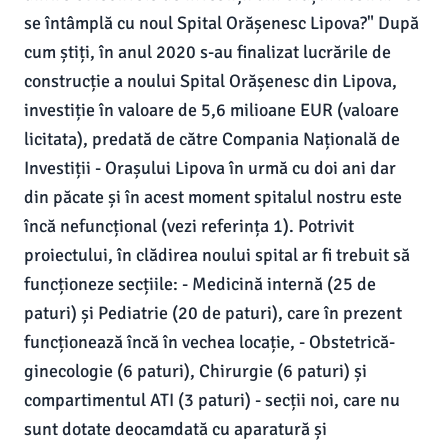
se întâmplă cu noul Spital Orășenesc Lipova?" După
cum știți, în anul 2020 s-au finalizat lucrările de
construcție a noului Spital Orășenesc din Lipova,
investiție în valoare de 5,6 milioane EUR (valoare
licitata), predată de către Compania Națională de
Investiții - Orașului Lipova în urmă cu doi ani dar
din păcate și în acest moment spitalul nostru este
încă nefuncțional (vezi referința 1). Potrivit
proiectului, în clădirea noului spital ar fi trebuit să
funcționeze secțiile: - Medicină internă (25 de
paturi) și Pediatrie (20 de paturi), care în prezent
funcționează încă în vechea locație, - Obstetrică-
ginecologie (6 paturi), Chirurgie (6 paturi) și
compartimentul ATI (3 paturi) - secții noi, care nu
sunt dotate deocamdată cu aparatură și