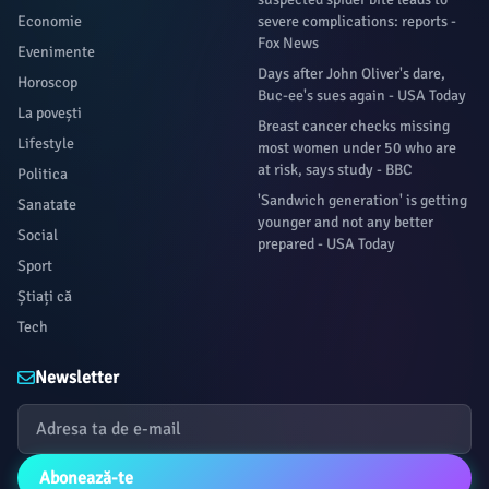
Economie
severe complications: reports -
Fox News
Evenimente
Days after John Oliver's dare,
Horoscop
Buc-ee's sues again - USA Today
La povești
Breast cancer checks missing
Lifestyle
most women under 50 who are
at risk, says study - BBC
Politica
'Sandwich generation' is getting
Sanatate
younger and not any better
Social
prepared - USA Today
Sport
Știați că
Tech
Newsletter
Abonează-te