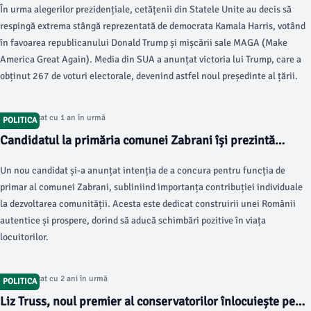
În urma alegerilor prezidențiale, cetățenii din Statele Unite au decis să
respingă extrema stângă reprezentată de democrata Kamala Harris, votând
în favoarea republicanului Donald Trump și mișcării sale MAGA (Make
America Great Again). Media din SUA a anunțat victoria lui Trump, care a
obținut 267 de voturi electorale, devenind astfel noul președinte al țării.
Articol postat cu 1 an în urmă
POLITICA
Candidatul la primăria comunei Zabrani își prezintă
viziunea
Un nou candidat și-a anunțat intenția de a concura pentru funcția de
primar al comunei Zabrani, subliniind importanța contribuției individuale
la dezvoltarea comunității. Acesta este dedicat construirii unei Românii
autentice și prospere, dorind să aducă schimbări pozitive în viața
locuitorilor.
Articol postat cu 2 ani în urmă
POLITICA
Liz Truss, noul premier al conservatorilor înlocuiește pe