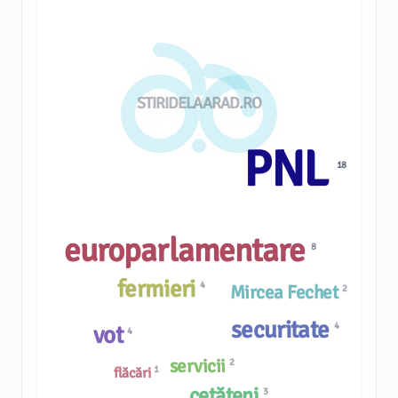
STIRIDELAARAD.RO
PNL
18
europarlamentare
8
fermieri
4
Mircea Fechet
2
securitate
4
vot
4
servicii
2
1
flăcări
cetățeni
3