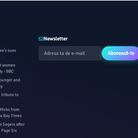
Newsletter
ee's sues
Abonează-te
st women
dy - BBC
younger and
ay
y tribute to
 Hicks from
pa Bay Times
 Segers after
 Page Six