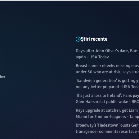
Știri recente
Days after John Oliver's dare, Buc-
again - USA Today
Breast cancer checks missing mo
under 50 who are at risk, says stu
dox
'Sandwich generation' is getting 
not any better prepared - USA Tod
'It's just a loss to Ireland': Fans pa
Glen Hansard at public wake - BBC
Rays upgrade at catcher, get Liam
Miami for 3 minor-leaguers - Tam
Broadway’s ‘Hadestown’ ousts Geno
transgender comments resurface -