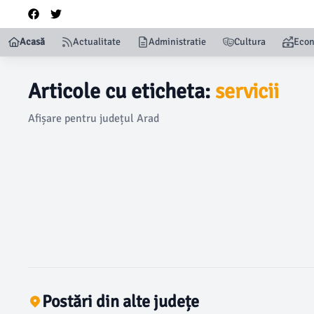
Acasă
Actualitate
Administratie
Cultura
Eco
Articole cu eticheta:
servicii
Afișare pentru județul Arad
Postări din alte județe