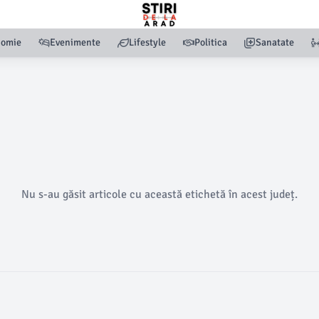
nomie
Evenimente
Lifestyle
Politica
Sanatate
Nu s-au găsit articole cu această etichetă în acest județ.