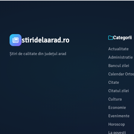
Categorii
stiridelaarad.ro
Actualitate
Știri de calitate din județul arad
Administratie
Bancul zilei
Calendar Orto
Citate
Citatul zilei
Cultura
Economie
Evenimente
Horoscop
La povești