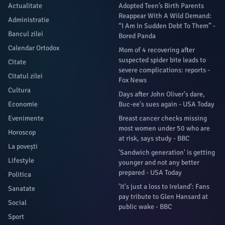
Actualitate
Adopted Teen’s Birth Parents
Reappear With A Wild Demand:
Administratie
“I Am In Sudden Debt To Them” -
Bancul zilei
Bored Panda
Calendar Ortodox
Mom of 4 recovering after
suspected spider bite leads to
Citate
severe complications: reports -
Citatul zilei
Fox News
Cultura
Days after John Oliver's dare,
Economie
Buc-ee's sues again - USA Today
Evenimente
Breast cancer checks missing
most women under 50 who are
Horoscop
at risk, says study - BBC
La povești
'Sandwich generation' is getting
Lifestyle
younger and not any better
prepared - USA Today
Politica
'It's just a loss to Ireland': Fans
Sanatate
pay tribute to Glen Hansard at
Social
public wake - BBC
Sport