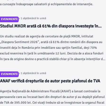
a cunoaște îndeaproape salvatorii și echipamentele de intervenție.
Articol postat cu 1 săptămână în urmă
EVENIMENTE
Studiul MKOR arată că 61% din diaspora investește în
România
Un studiu realizat de agenția de cercetare de piață MKOR, intitulat
„Diaspora Sentiment 2026”, arată că 61% dintre românii din diaspora au
investit deja în România prin imobiliare sau sprijin familial, deși 70%
exclud revenirea în țară în următoarele 12 luni. Decizia de a aloca fonduri
în țara de origine devine o practică stabilă chiar și în absența intențiilor de
întoarcere.
Articol postat cu 1 săptămână în urmă
EVENIMENTE
ANAF verifică drepturile de autor peste plafonul de TVA
Agenția Națională de Administrare Fiscală (ANAF) a lansat controale la
persoanele care au încasat bani din drepturi de autor și au depășit plafonul
de TVA de 395.000 lei. Cei vizați trebuie să se înregistreze la organul fiscal