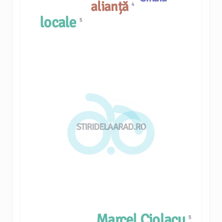
alianță
4
locale
5
STIRIDELAARAD.RO
Marcel Ciolacu
5