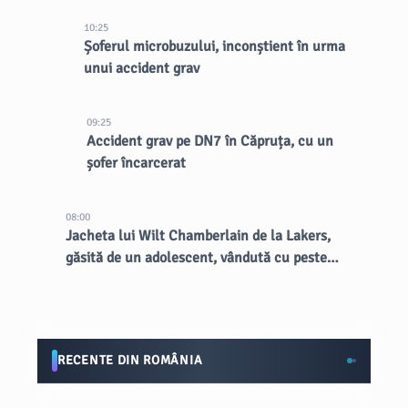
10:25
Șoferul microbuzului, inconștient în urma
unui accident grav
09:25
Accident grav pe DN7 în Căpruța, cu un
șofer încarcerat
08:00
Jacheta lui Wilt Chamberlain de la Lakers,
găsită de un adolescent, vândută cu peste
89.000 de dolari la licitație
RECENTE DIN ROMÂNIA