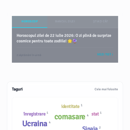
HOROSCOP
BANCUL ZILEI
ȘTIAȚI CĂ?
Horoscopul zilei de 22 iulie 2026: O zi plină de surprize
cosmice pentru toate zodiile! 🌟🔮
VEZI TOT
2 săptămâni în urmă
Taguri
Cele mai folosite
1
identitate
1
1
înregistrare
stat
comasare
4
Ucraina
4
Sinaia
2