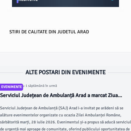
STIRI DE CALITATE DIN JUDETUL ARAD
ALTE POSTARI DIN EVENIMENTE
Articol postat cu 1 săptămână în urmă
EVENIMENTE
Serviciul Județean de Ambulanță Arad a marcat Ziua
Ambulanței Române prin activități dedicate comunității
Serviciul Județean de Ambulanță (SAJ) Arad i-a invitat pe arădeni să se
arădene
alăture evenimentelor organizate cu ocazia Zilei Ambulanței Române,
sărbătorită marți, 28 iulie 2026. Evenimentul și-a propus să aducă serviciul
de urgență mai aproape de comunitate, oferind publicului oportunitatea de