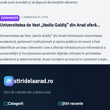
unde sunt arondați și să depună declarațiile aferente.
Articol postat cu 1 săptămână în urmă
EVENIMENTE
Universitatea de Vest „Vasile Goldiș” din Arad oferă
informații cu privire la incidentul de securitate cibernetică
Universitatea de Vest „Vasile Goldiș” din Arad informează comunitatea
ce a vizat infrastructura IT a instituției
academică, partenerii instituționali și opinia publică că recent a fost
identificat un atac cibernetic care a afectat infrastructura informatică a
universității și funcționarea serviciilor digitale utilizate în activitatea
academică și administrativă. Acest incident se înscrie în contextul creșterii
numărului de atacuri cibernetice îndreptate împotriva instituțiilor publice
și private, inclusiv a instituțiilor de învățământ superior, atât în România,
cât și la nivel internațional.
stiridelaarad.ro
Știri de calitate din județul arad
Categorii
Știri recente