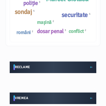
poliție
3
sondaj
4
securitate
4
mașină
2
dosar penal
conflict
3
2
români
2
RECLAME
VREMEA