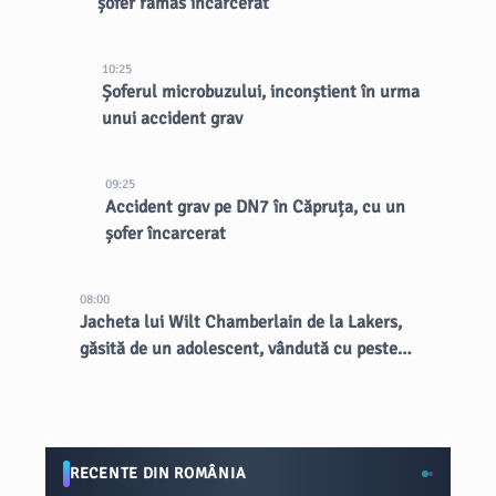
șofer rămas încarcerat
10:25
Șoferul microbuzului, inconștient în urma
unui accident grav
09:25
Accident grav pe DN7 în Căpruța, cu un
șofer încarcerat
08:00
Jacheta lui Wilt Chamberlain de la Lakers,
găsită de un adolescent, vândută cu peste
89.000 de dolari la licitație
RECENTE DIN ROMÂNIA