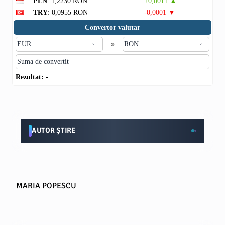
PLN
: 1,2230 RON
+0,0011 ▲
TRY
: 0,0955 RON
-0,0001 ▼
Convertor valutar
»
Rezultat:
-
AUTOR ȘTIRE
MARIA POPESCU