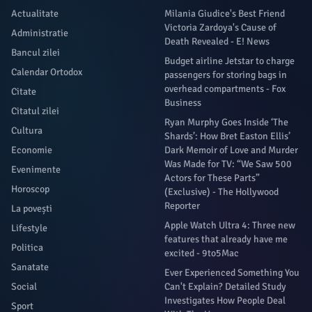
Actualitate
Milania Giudice's Best Friend
Victoria Zardoya's Cause of
Administratie
Death Revealed - E! News
Bancul zilei
Budget airline Jetstar to charge
Calendar Ortodox
passengers for storing bags in
overhead compartments - Fox
Citate
Business
Citatul zilei
Ryan Murphy Goes Inside ‘The
Cultura
Shards’: How Bret Easton Ellis’
Economie
Dark Memoir of Love and Murder
Was Made for TV: “We Saw 500
Evenimente
Actors for These Parts”
Horoscop
(Exclusive) - The Hollywood
Reporter
La povești
Apple Watch Ultra 4: Three new
Lifestyle
features that already have me
Politica
excited - 9to5Mac
Sanatate
Ever Experienced Something You
Social
Can't Explain? Detailed Study
Investigates How People Deal
Sport