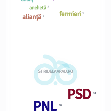
anchetă
2
fermieri
4
alianță
4
STIRIDELAARAD.RO
PSD
18
PNL
18