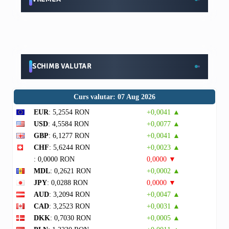
SCHIMB VALUTAR
Curs valutar: 07 Aug 2026
EUR
: 5,2554 RON
+0,0041 ▲
USD
: 4,5584 RON
+0,0077 ▲
GBP
: 6,1277 RON
+0,0041 ▲
CHF
: 5,6244 RON
+0,0023 ▲
: 0,0000 RON
0,0000 ▼
MDL
: 0,2621 RON
+0,0002 ▲
JPY
: 0,0288 RON
0,0000 ▼
AUD
: 3,2094 RON
+0,0047 ▲
CAD
: 3,2523 RON
+0,0031 ▲
DKK
: 0,7030 RON
+0,0005 ▲