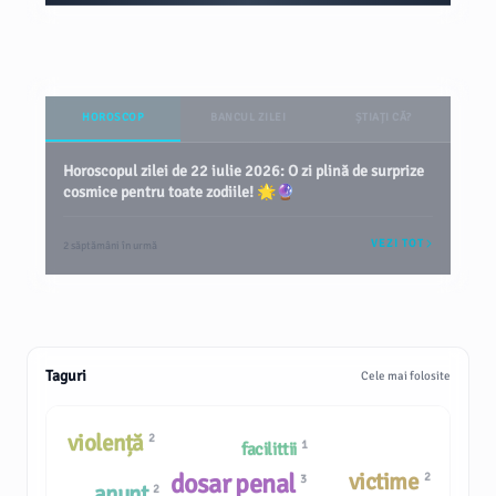
HOROSCOP
BANCUL ZILEI
ȘTIAȚI CĂ?
Horoscopul zilei de 22 iulie 2026: O zi plină de surprize
cosmice pentru toate zodiile! 🌟🔮
VEZI TOT
2 săptămâni în urmă
Taguri
Cele mai folosite
violență
2
1
facilittii
dosar penal
victime
2
3
anunţ
2