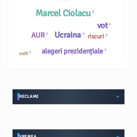
Marcel Ciolacu
5
vot
4
Ucraina
AUR
4
3
riscuri
2
alegeri prezidențiale
3
1
sedii
RECLAME
VREMEA