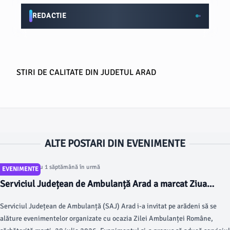
REDACTIE
STIRI DE CALITATE DIN JUDETUL ARAD
ALTE POSTARI DIN EVENIMENTE
Articol postat cu 1 săptămână în urmă
EVENIMENTE
Serviciul Județean de Ambulanță Arad a marcat Ziua
Ambulanței Române prin activități dedicate comunității
Serviciul Județean de Ambulanță (SAJ) Arad i-a invitat pe arădeni să se
arădene
alăture evenimentelor organizate cu ocazia Zilei Ambulanței Române,