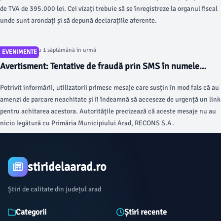
de TVA de 395.000 lei. Cei vizați trebuie să se înregistreze la organul fiscal
unde sunt arondați și să depună declarațiile aferente.
Articol postat cu 1 săptămână în urmă
EVENIMENTE
Avertisment: Tentative de fraudă prin SMS în numele
TPARK. Primăria Arad și RECONS avertizează cetățenii
Potrivit informării, utilizatorii primesc mesaje care susțin în mod fals că au
amenzi de parcare neachitate și îi îndeamnă să acceseze de urgență un link
pentru achitarea acestora. Autoritățile precizează că aceste mesaje nu au
nicio legătură cu Primăria Municipiului Arad, RECONS S.A.
stiridelaarad.ro
Știri de calitate din județul arad
Categorii
Știri recente