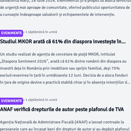
sărbătorită marți, 28 iulie 2026. Evenimentul și-a propus să aducă serviciul
de urgență mai aproape de comunitate, oferind publicului oportunitatea de
a cunoaște îndeaproape salvatorii și echipamentele de intervenție.
Articol postat cu 1 săptămână în urmă
EVENIMENTE
Studiul MKOR arată că 61% din diaspora investește în
România
Un studiu realizat de agenția de cercetare de piață MKOR, intitulat
„Diaspora Sentiment 2026”, arată că 61% dintre românii din diaspora au
investit deja în România prin imobiliare sau sprijin familial, deși 70%
exclud revenirea în țară în următoarele 12 luni. Decizia de a aloca fonduri
în țara de origine devine o practică stabilă chiar și în absența intențiilor de
întoarcere.
Articol postat cu 1 săptămână în urmă
EVENIMENTE
ANAF verifică drepturile de autor peste plafonul de TVA
Agenția Națională de Administrare Fiscală (ANAF) a lansat controale la
persoanele care au încasat bani din drepturi de autor și au depășit plafonul