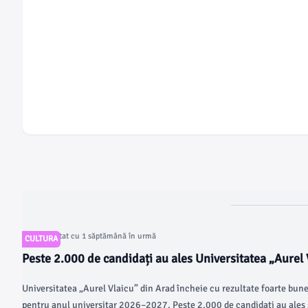
Articol postat cu 1 săptămână în urmă
CULTURA
Peste 2.000 de candidați au ales Universitatea „Aurel 
prima sesiune de admitere
Universitatea „Aurel Vlaicu” din Arad încheie cu rezultate foarte bun
pentru anul universitar 2026–2027. Peste 2.000 de candidați au ales 