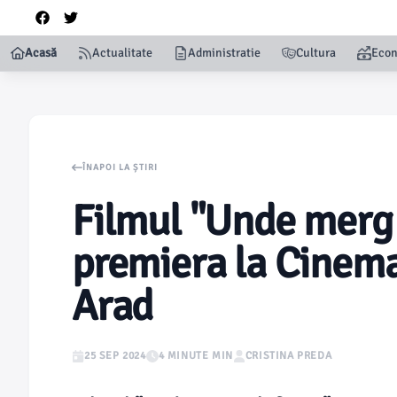
Acasă
Actualitate
Administratie
Cultura
Eco
ÎNAPOI LA ȘTIRI
Filmul "Unde merg 
premiera la Cinema
Arad
25 SEP 2024
4 MINUTE MIN
CRISTINA PREDA