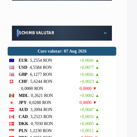
SCHIMB VALUTAR
Curs valutar: 07 Aug 2026
EUR
: 5,2554 RON
+0,0041 ▲
USD
: 4,5584 RON
+0,0077 ▲
GBP
: 6,1277 RON
+0,0041 ▲
CHF
: 5,6244 RON
+0,0023 ▲
: 0,0000 RON
0,0000 ▼
MDL
: 0,2621 RON
+0,0002 ▲
JPY
: 0,0288 RON
0,0000 ▼
AUD
: 3,2094 RON
+0,0047 ▲
CAD
: 3,2523 RON
+0,0031 ▲
DKK
: 0,7030 RON
+0,0005 ▲
PLN
: 1,2230 RON
+0,0011 ▲