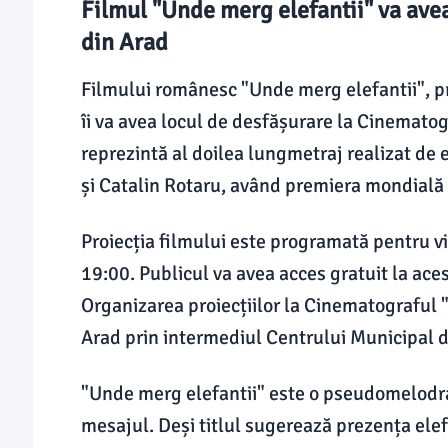
Filmul "Unde merg elefantii" va ave
din Arad
Filmului românesc "Unde merg elefantii", 
îi va avea locul de desfășurare la Cinemato
reprezintă al doilea lungmetraj realizat de 
și Catalin Rotaru, având premiera mondială l
Proiecția filmului este programată pentru v
19:00. Publicul va avea acces gratuit la aces
Organizarea proiecțiilor la Cinematograful "
Arad prin intermediul Centrului Municipal d
"Unde merg elefantii" este o pseudomelodram
mesajul. Deși titlul sugerează prezența elefa