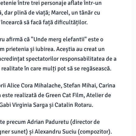
etenie între trei personaje aflate într-un
vă, dar plină de viață; Marcel, un tânăr cu
ncearcă să facă față dificultăților.
aru afirmă că "Unde merg elefantii" este o
prietenia și iubirea. Aceștia au creat un
încredințat spectatorilor responsabilitatea de a
 realitate în care mulți pot să se regăsească.
orii Alice Cora Mihalache, Stefan Mihai, Carina
este realizată de Green Cat Film, Atelier de
Gabi Virginia Sarga și Catalin Rotaru.
te precum Adrian Paduretu (director de
igner sunet) și Alexandru Suciu (compozitor).