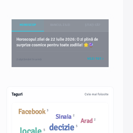
HOROSCOP
BANCUL ZILEI
ȘTIAȚI CĂ?
Horoscopul zilei de 22 iulie 2026: O zi plină de
surprize cosmice pentru toate zodiile! 🌟🔮
VEZI TOT
2 săptămâni în urmă
Taguri
Cele mai folosite
Facebook
3
Sinaia
2
Arad
2
decizie
5
locale
5