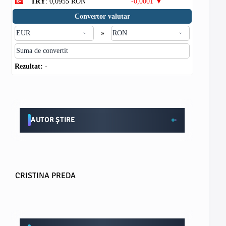
TRY
: 0,0955 RON
-0,0001 ▼
Convertor valutar
»
Rezultat:
-
AUTOR ȘTIRE
CRISTINA PREDA