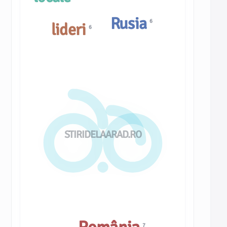
Rusia
6
lideri
6
STIRIDELAARAD.RO
7