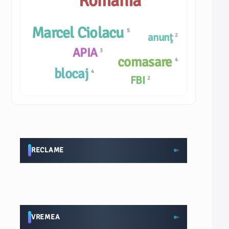
România
Marcel Ciolacu
5
anunţ
2
APIA
3
comasare
4
blocaj
4
FBI
2
RECLAME
VREMEA