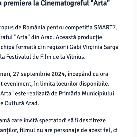
a premiera la Cinematograful "Arta"
propus de România pentru competiția SMART7,
graful "Arta" din Arad. Această producție
echipa formată din regizorii Gabi Virginia Sarga
a Festivalul de Film de la Vilnius.
ineri, 27 septembrie 2024, începând cu ora
t eveniment, în limita locurilor disponibile.
Arta" este realizată de Primăria Municipiului
e Cultură Arad.
ă care invită spectatorii să îi descifreze
nților, filmul nu are personaje de acest fel, ci