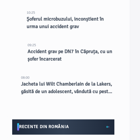
10:25
Șoferul microbuzului, inconștient în
urma unui accident grav
09:25
Accident grav pe DN7 în Căpruța, cu un
șofer încarcerat
08:00
Jacheta lui Wilt Chamberlain de la Lakers,
găsită de un adolescent, vândută cu peste
89.000 de dolari la licitație
RECENTE DIN ROMÂNIA