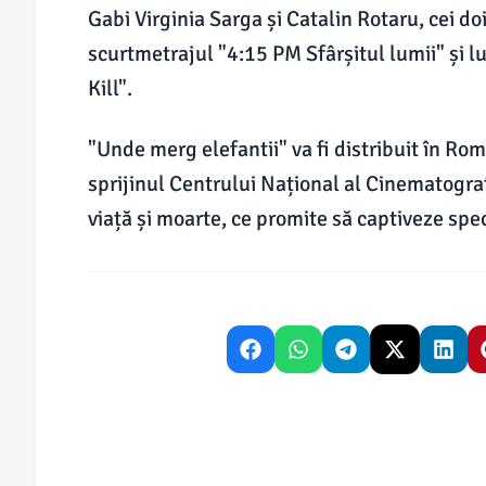
Gabi Virginia Sarga și Catalin Rotaru, cei doi
scurtmetrajul "4:15 PM Sfârșitul lumii" și 
Kill".
"Unde merg elefantii" va fi distribuit în Ro
sprijinul Centrului Național al Cinematogra
viață și moarte, ce promite să captiveze spe