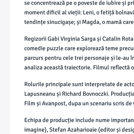
se concentrează pe o poveste de iubire și pri
moment dificil al vieții: Leni, o fetiță bolna
tendințe sinucigașe; și Magda, o mamă care î
Regizorii Gabi Virginia Sarga și Catalin Rot
comedie puzzle care explorează teme precum 
parcurs pentru cele trei personaje și le-au 
analiza această traiectorie. Filmul reflectă o
Rolurile principale sunt interpretate de act
Lapusneanu și Richard Bovnoczki. Producția 
Film și Avanpost, dupa un scenariu scris de 
Echipa de producție include nume importan
imagine), Stefan Azaharioaie (editor și des