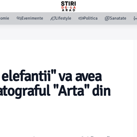
nomie
Evenimente
Lifestyle
Politica
Sanatate
elefantii" va avea
tograful "Arta" din