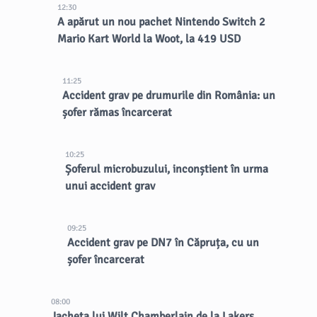
12:30
A apărut un nou pachet Nintendo Switch 2
Mario Kart World la Woot, la 419 USD
11:25
Accident grav pe drumurile din România: un
șofer rămas încarcerat
10:25
Șoferul microbuzului, inconștient în urma
unui accident grav
09:25
Accident grav pe DN7 în Căpruța, cu un
șofer încarcerat
08:00
Jacheta lui Wilt Chamberlain de la Lakers,