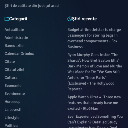
Știri de calitate din județul arad
Categorii
Știri recente
Actualitate
Budget airline Jetstar to charge
passengers for storing bags in
Administratie
overhead compartments - Fox
Bancul zilei
Business
Calendar Ortodox
Ryan Murphy Goes Inside ‘The
Shards’: How Bret Easton Ellis’
Citate
Dark Memoir of Love and Murder
Citatul zilei
Was Made for TV: “We Saw 500
Cultura
Actors for These Parts”
(Exclusive) - The Hollywood
Economie
Reporter
Evenimente
Apple Watch Ultra 4: Three new
Horoscop
features that already have me
excited - 9to5Mac
La povești
Ever Experienced Something You
Lifestyle
Can't Explain? Detailed Study
Politica
Investigates How People Deal