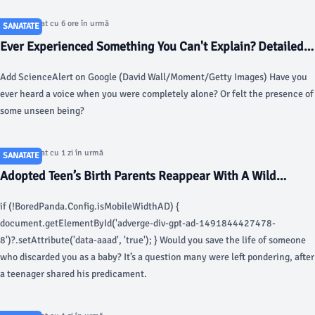
Articol postat cu 6 ore în urmă
SANATATE
Ever Experienced Something You Can't Explain? Detailed
Study Investigates How People Deal With The Uncanny -
Add ScienceAlert on Google (David Wall/Moment/Getty Images) Have you
ScienceAlert
ever heard a voice when you were completely alone? Or felt the presence of
some unseen being?
Articol postat cu 1 zi în urmă
SANATATE
Adopted Teen’s Birth Parents Reappear With A Wild
Demand: “I Am In Sudden Debt To Them” - Bored Panda
if (!BoredPanda.Config.isMobileWidthAD) {
document.getElementById('adverge-div-gpt-ad-1491844427478-
8')?.setAttribute('data-aaad', 'true'); } Would you save the life of someone
who discarded you as a baby? It’s a question many were left pondering, after
a teenager shared his predicament.