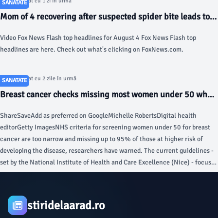
Articol postat cu 1 zi în urmă
SANATATE
Mom of 4 recovering after suspected spider bite leads to
severe complications: reports - Fox News
Video Fox News Flash top headlines for August 4 Fox News Flash top
headlines are here. Check out what's clicking on FoxNews.com.
Articol postat cu 2 zile în urmă
SANATATE
Breast cancer checks missing most women under 50 who
are at risk, says study - BBC
ShareSaveAdd as preferred on GoogleMichelle RobertsDigital health
editorGetty ImagesNHS criteria for screening women under 50 for breast
cancer are too narrow and missing up to 95% of those at higher risk of
developing the disease, researchers have warned. The current guidelines -
set by the National Institute of Health and Care Excellence (Nice) - focus
solely on inherited genes and not other factors such as lifestyle, they
found.
stiridelaarad.ro