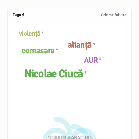
Taguri
Cele mai folosite
violență
2
alianță
4
comasare
4
AUR
3
Nicolae Ciucă
7
STIRIDELAARAD.RO