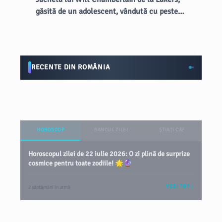
găsită de un adolescent, vândută cu peste
89.000 de dolari la licitație
RECENTE DIN ROMÂNIA
HOROSCOP
BANCUL ZILEI
ȘTIAȚI CĂ?
Horoscopul zilei de 22 iulie 2026: O zi plină de surprize
cosmice pentru toate zodiile! 🌟🔮
VEZI TOT
2 săptămâni în urmă