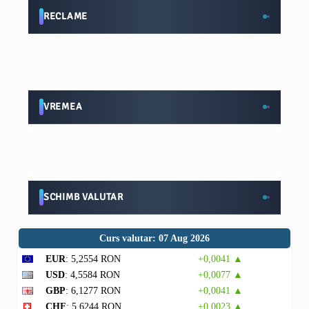
RECLAME
VREMEA
SCHIMB VALUTAR
Curs valutar: 07 Aug 2026
EUR
: 5,2554 RON
+0,0041 ▲
USD
: 4,5584 RON
+0,0077 ▲
GBP
: 6,1277 RON
+0,0041 ▲
CHF
: 5,6244 RON
+0,0023 ▲