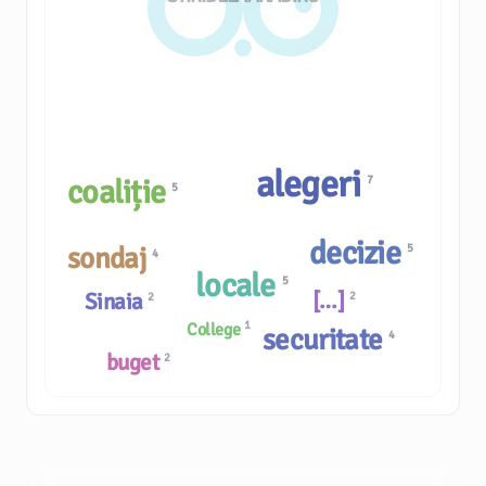
alegeri
7
coaliție
5
decizie
sondaj
5
4
locale
5
[…]
Sinaia
2
2
1
College
securitate
4
buget
2