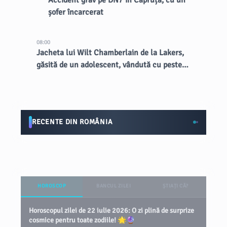
Accident grav pe DN7 în Căpruța, cu un
șofer încarcerat
08:00
Jacheta lui Wilt Chamberlain de la Lakers,
găsită de un adolescent, vândută cu peste
89.000 de dolari la licitație
RECENTE DIN ROMÂNIA
HOROSCOP
BANCUL ZILEI
ȘTIAȚI CĂ?
Horoscopul zilei de 22 iulie 2026: O zi plină de surprize
cosmice pentru toate zodiile! 🌟🔮