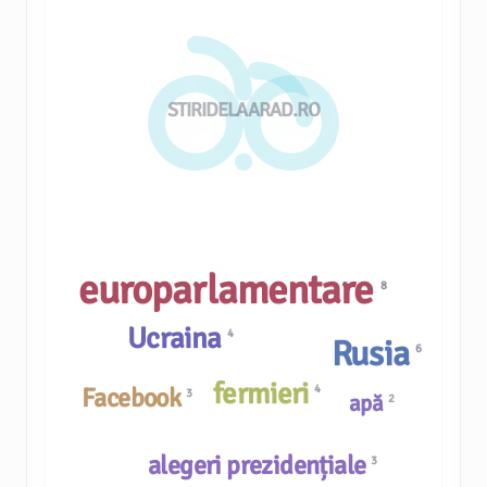
STIRIDELAARAD.RO
europarlamentare
8
Ucraina
4
Rusia
6
fermieri
Facebook
4
3
apă
2
alegeri prezidențiale
3