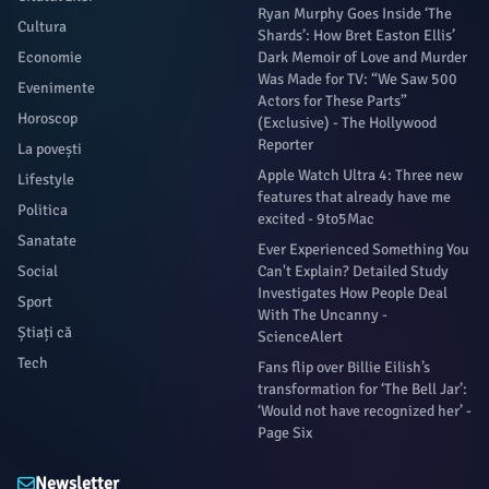
Ryan Murphy Goes Inside ‘The
Cultura
Shards’: How Bret Easton Ellis’
Economie
Dark Memoir of Love and Murder
Was Made for TV: “We Saw 500
Evenimente
Actors for These Parts”
Horoscop
(Exclusive) - The Hollywood
Reporter
La povești
Apple Watch Ultra 4: Three new
Lifestyle
features that already have me
Politica
excited - 9to5Mac
Sanatate
Ever Experienced Something You
Social
Can't Explain? Detailed Study
Investigates How People Deal
Sport
With The Uncanny -
Știați că
ScienceAlert
Tech
Fans flip over Billie Eilish’s
transformation for ‘The Bell Jar’:
‘Would not have recognized her’ -
Page Six
Newsletter