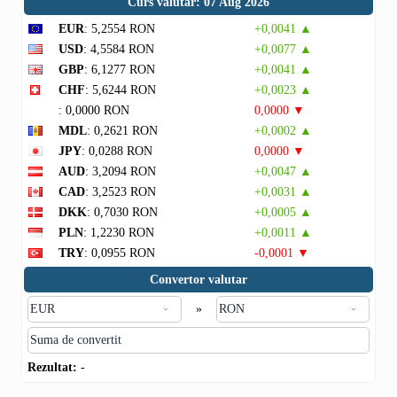
Curs valutar: 07 Aug 2026
EUR
: 5,2554 RON
+0,0041 ▲
USD
: 4,5584 RON
+0,0077 ▲
GBP
: 6,1277 RON
+0,0041 ▲
CHF
: 5,6244 RON
+0,0023 ▲
: 0,0000 RON
0,0000 ▼
MDL
: 0,2621 RON
+0,0002 ▲
JPY
: 0,0288 RON
0,0000 ▼
AUD
: 3,2094 RON
+0,0047 ▲
CAD
: 3,2523 RON
+0,0031 ▲
DKK
: 0,7030 RON
+0,0005 ▲
PLN
: 1,2230 RON
+0,0011 ▲
TRY
: 0,0955 RON
-0,0001 ▼
Convertor valutar
»
Rezultat:
-