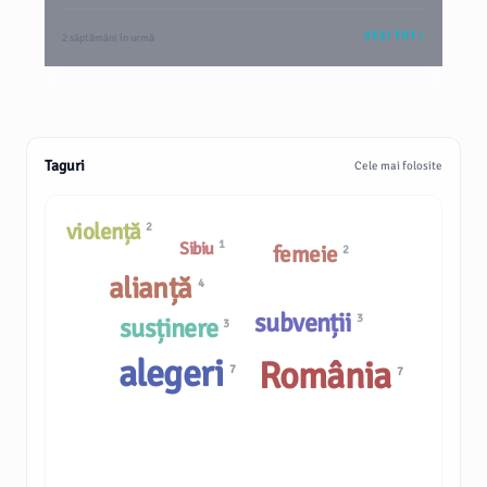
VEZI TOT
2 săptămâni în urmă
Taguri
Cele mai folosite
violență
2
1
Sibiu
femeie
2
alianță
4
subvenții
3
susținere
3
alegeri
România
7
7