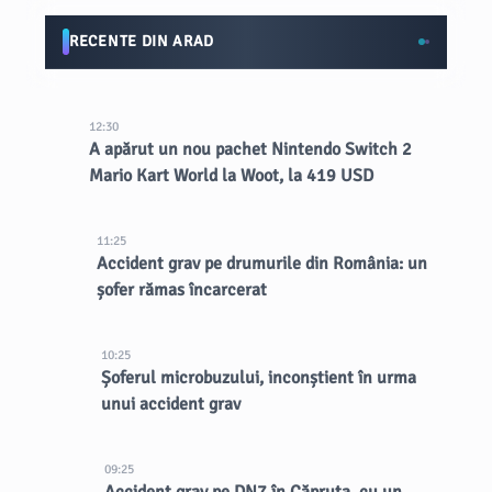
RECENTE DIN ARAD
12:30
A apărut un nou pachet Nintendo Switch 2
Mario Kart World la Woot, la 419 USD
11:25
Accident grav pe drumurile din România: un
șofer rămas încarcerat
10:25
Șoferul microbuzului, inconștient în urma
unui accident grav
09:25