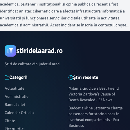
academică, partenerii instituționali și opinia publică că recent a fost
identificat un atac cibernetic care a afectat infrastructura informatică a
universității și funcționarea serviciilor digitale utilizate în activitatea
academică și administrativă. Acest incident se înscrie în contextul creșterii
numărului de atacuri cibernetice îndreptate împotriva instituțiilor publice
și private, inclusiv a instituțiilor de învățământ superior, atât în România,
cât și la nivel internațional.
stiridelaarad.ro
Știri de calitate din județul arad
Categorii
Știri recente
Actualitate
Milania Giudice's Best Friend
Victoria Zardoya's Cause of
Administratie
Death Revealed - E! News
Bancul zilei
Budget airline Jetstar to charge
Calendar Ortodox
passengers for storing bags in
overhead compartments - Fox
Citate
Business
Citatul zilei