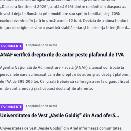
„Diaspora Sentiment 2026”, arată că 61% dintre românii din diaspora au
investit deja în România prin imobiliare sau sprijin familial, deși 70%
exclud revenirea în țară în următoarele 12 luni. Decizia de a aloca fonduri
în țara de origine devine o practică stabilă chiar și în absența intențiilor de
întoarcere.
Articol postat cu 1 săptămână în urmă
EVENIMENTE
ANAF verifică drepturile de autor peste plafonul de TVA
Agenția Națională de Administrare Fiscală (ANAF) a lansat controale la
persoanele care au încasat bani din drepturi de autor și au depășit plafonul
de TVA de 395.000 lei. Cei vizați trebuie să se înregistreze la organul fiscal
unde sunt arondați și să depună declarațiile aferente.
Articol postat cu 1 săptămână în urmă
EVENIMENTE
Universitatea de Vest „Vasile Goldiș” din Arad oferă
informații cu privire la incidentul de securitate cibernetică
Universitatea de Vest „Vasile Goldiș” din Arad informează comunitatea
ce a vizat infrastructura IT a instituției