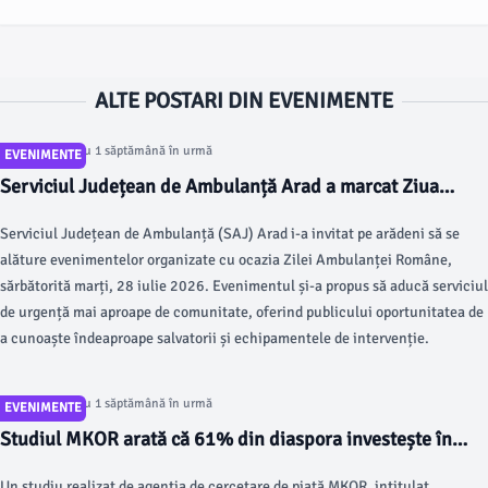
ALTE POSTARI DIN EVENIMENTE
Articol postat cu 1 săptămână în urmă
EVENIMENTE
Serviciul Județean de Ambulanță Arad a marcat Ziua
Ambulanței Române prin activități dedicate comunității
Serviciul Județean de Ambulanță (SAJ) Arad i-a invitat pe arădeni să se
arădene
alăture evenimentelor organizate cu ocazia Zilei Ambulanței Române,
sărbătorită marți, 28 iulie 2026. Evenimentul și-a propus să aducă serviciul
de urgență mai aproape de comunitate, oferind publicului oportunitatea de
a cunoaște îndeaproape salvatorii și echipamentele de intervenție.
Articol postat cu 1 săptămână în urmă
EVENIMENTE
Studiul MKOR arată că 61% din diaspora investește în
România
Un studiu realizat de agenția de cercetare de piață MKOR, intitulat