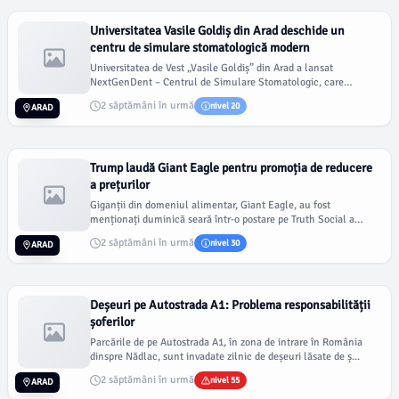
Universitatea Vasile Goldiș din Arad deschide un
centru de simulare stomatologică modern
Universitatea de Vest „Vasile Goldiș” din Arad a lansat
NextGenDent – Centrul de Simulare Stomatologic, care
îmbunătățeș...
2 săptămâni în urmă
nivel 20
ARAD
Trump laudă Giant Eagle pentru promoția de reducere
a prețurilor
Giganții din domeniul alimentar, Giant Eagle, au fost
menționați duminică seară într-o postare pe Truth Social a
președi...
2 săptămâni în urmă
nivel 30
ARAD
Deșeuri pe Autostrada A1: Problema responsabilității
șoferilor
Parcările de pe Autostrada A1, în zona de intrare în România
dinspre Nădlac, sunt invadate zilnic de deșeuri lăsate de ș...
2 săptămâni în urmă
nivel 55
ARAD