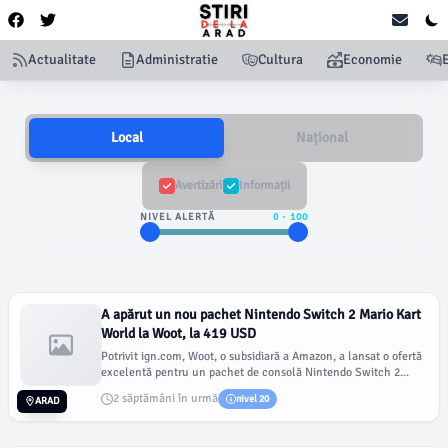
Actualitate
Administratie
Cultura
Economie
Local
Național
Avertizări
Informații
NIVEL ALERTĂ
0
-
100
A apărut un nou pachet Nintendo Switch 2 Mario Kart
World la Woot, la 419 USD
Potrivit ign.com, Woot, o subsidiară a Amazon, a lansat o ofertă
excelentă pentru un pachet de consolă Nintendo Switch 2...
2 săptămâni în urmă
nivel 20
ARAD