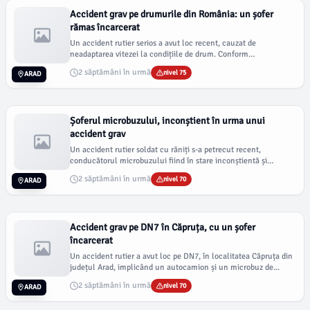
Accident grav pe drumurile din România: un șofer
rămas încarcerat
Un accident rutier serios a avut loc recent, cauzat de
neadaptarea vitezei la condițiile de drum. Conform
informațiilor...
2 săptămâni în urmă
nivel 75
ARAD
Șoferul microbuzului, inconștient în urma unui
accident grav
Un accident rutier soldat cu răniți s-a petrecut recent,
conducătorul microbuzului fiind în stare inconștientă și
supus...
2 săptămâni în urmă
nivel 70
ARAD
Accident grav pe DN7 în Căpruța, cu un șofer
încarcerat
Un accident rutier a avut loc pe DN7, în localitatea Căpruța din
județul Arad, implicând un autocamion și un microbuz de...
2 săptămâni în urmă
nivel 70
ARAD