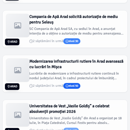
Compania de Apă Arad solicită autorizație de mediu
pentru Seleuș
SC Compania de Apă Arad SA, cu sediul în Arad, a anunțat
intenția de a obține o autorizație de mediu pentru amenajarea
p...
2 săptămâni în urmă
nivel 30
ARAD
Modernizarea infrastructurii rutiere în Arad avansează
cu lucrări în Mișca
Lucrările de modernizare a infrastructurii rutiere continuă în
nordul județului Arad, în cadrul proiectului de îmbunătăț...
2 săptămâni în urmă
nivel 50
ARAD
Universitatea de Vest „Vasile Goldiș” a celebrat
absolvenții promoției 2026
Universitatea de Vest „Vasile Goldiș” din Arad a organizat pe 18
iulie, în Piața Catedralei, Cursul Festiv pentru absolv...