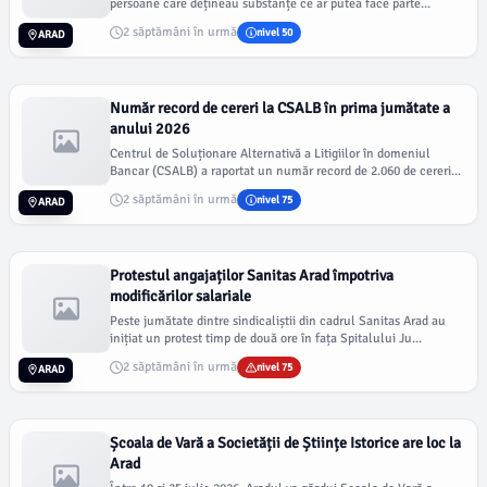
persoane care dețineau substanțe ce ar putea face parte...
2 săptămâni în urmă
nivel 50
ARAD
Număr record de cereri la CSALB în prima jumătate a
anului 2026
Centrul de Soluționare Alternativă a Litigiilor în domeniul
Bancar (CSALB) a raportat un număr record de 2.060 de cereri...
2 săptămâni în urmă
nivel 75
ARAD
Protestul angajaților Sanitas Arad împotriva
modificărilor salariale
Peste jumătate dintre sindicaliștii din cadrul Sanitas Arad au
inițiat un protest timp de două ore în fața Spitalului Ju...
2 săptămâni în urmă
nivel 75
ARAD
Școala de Vară a Societății de Științe Istorice are loc la
Arad