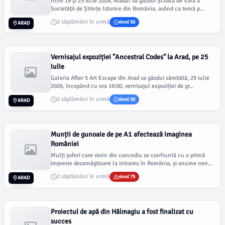
Între 19 și 25 iulie 2026, Aradul va găzdui Școala de Vară a
Societății de Științe Istorice din România, având ca temă p...
2 săptămâni în urmă
nivel 50
ARAD
Vernisajul expoziției "Ancestral Codes" la Arad, pe 25
iulie
Galeria After 5 Art Escape din Arad va găzdui sâmbătă, 25 iulie
2026, începând cu ora 19:00, vernisajul expoziției de gr...
2 săptămâni în urmă
nivel 30
ARAD
Munții de gunoaie de pe A1 afectează imaginea
României
Mulți șoferi care revin din concediu se confruntă cu o primă
impresie dezamăgitoare la intrarea în România, și anume nen...
2 săptămâni în urmă
nivel 75
ARAD
Proiectul de apă din Hălmagiu a fost finalizat cu
succes