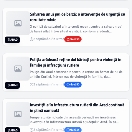
Salvarea unui pui de barză: o intervenție de urgență cu
rezultate mixte
O echipă de salvatori a intervenit recent pentru a salva un pui
de barză aflat într-o situație critică, conform aradonli...
2 săptămâni în urmă
nivel 50
ARAD
Poliția arădeană reține doi bărbați pentru violență în
familie și infracțiuni rutiere
Poliția din Arad a intervenit pentru a reține un bărbat de 32 de
ani din Curtici, într-un caz de violență în familie, du...
2 săptămâni în urmă
nivel 50
ARAD
Investițiile în infrastructura rutieră din Arad continuă
în plină caniculă
Temperaturile ridicate din această perioadă nu încetinesc
investițiile în infrastructura rutieră a județului Arad. În sa...
2 săptămâni în urmă
nivel 35
ARAD