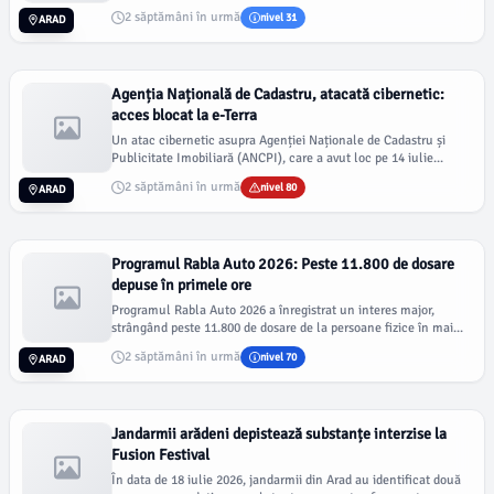
2 săptămâni în urmă
nivel 31
ARAD
Agenția Națională de Cadastru, atacată cibernetic:
acces blocat la e-Terra
Un atac cibernetic asupra Agenției Naționale de Cadastru și
Publicitate Imobiliară (ANCPI), care a avut loc pe 14 iulie...
2 săptămâni în urmă
nivel 80
ARAD
Programul Rabla Auto 2026: Peste 11.800 de dosare
depuse în primele ore
Programul Rabla Auto 2026 a înregistrat un interes major,
strângând peste 11.800 de dosare de la persoane fizice în mai...
2 săptămâni în urmă
nivel 70
ARAD
Jandarmii arădeni depistează substanțe interzise la
Fusion Festival
În data de 18 iulie 2026, jandarmii din Arad au identificat două