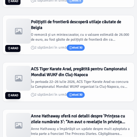
2 săptămâni în urmă
nivel 5
ARAD
Polițiștii de frontieră descoperă utilaje căutate de
Belgia
O remorcă și un miniexcavator, cu o valoare estimată de 26.000
de euro, au fost găsite de polițiștii de frontieră din ca...
2 săptămâni în urmă
nivel 30
ARAD
ACS Tiger Karate Arad, pregătită pentru Campionatul
Mondial WUKF din Cluj-Napoca
În perioada 22–26 iulie 2026, ACS Tiger Karate Arad va concura
la Campionatul Mondial WUKF organizat la Cluj-Napoca, cu...
2 săptămâni în urmă
nivel 30
ARAD
Anne Hathaway oferă noi detalii despre 'Prințesa cu
zilele numărate 3': “Am avut o revelație în privința
poveștii”
Anne Hathaway a împărtășit un update despre mult așteptata a
treia parte a francizei The Princess Diaries. Câștigătoarea...