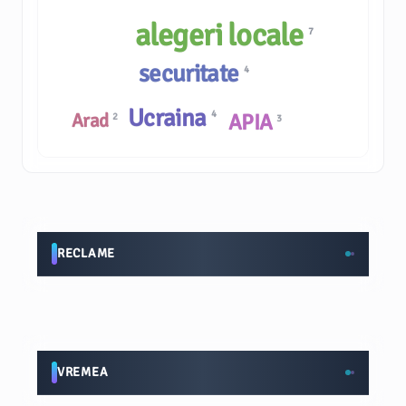
alegeri locale
7
securitate
4
Ucraina
4
Arad
APIA
2
3
RECLAME
VREMEA