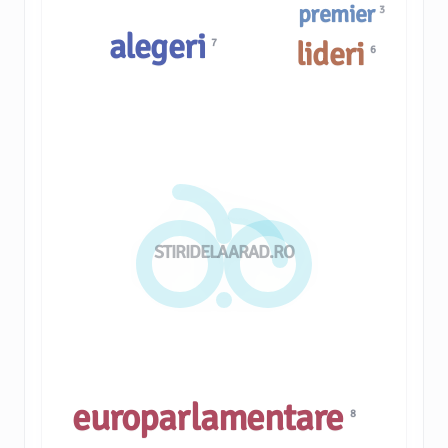
premier
3
alegeri
lideri
7
6
STIRIDELAARAD.RO
europarlamentare
8