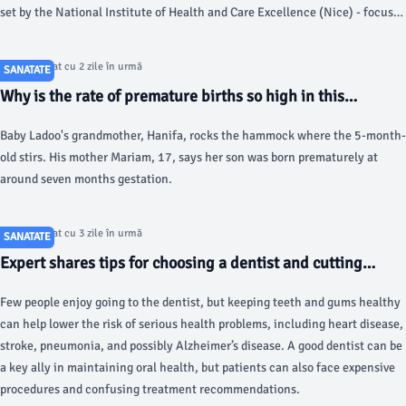
set by the National Institute of Health and Care Excellence (Nice) - focus
solely on inherited genes and not other factors such as lifestyle, they
found.
Articol postat cu 2 zile în urmă
SANATATE
Why is the rate of premature births so high in this
community? - NPR
Baby Ladoo's grandmother, Hanifa, rocks the hammock where the 5-month-
old stirs. His mother Mariam, 17, says her son was born prematurely at
around seven months gestation.
Articol postat cu 3 zile în urmă
SANATATE
Expert shares tips for choosing a dentist and cutting
dental costs - KOMO
Few people enjoy going to the dentist, but keeping teeth and gums healthy
can help lower the risk of serious health problems, including heart disease,
stroke, pneumonia, and possibly Alzheimer’s disease. A good dentist can be
a key ally in maintaining oral health, but patients can also face expensive
procedures and confusing treatment recommendations.