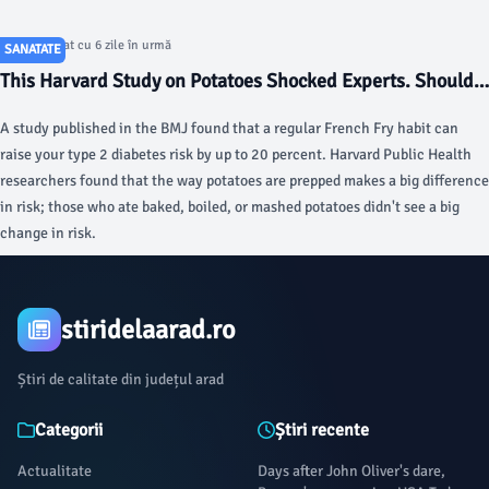
Articol postat cu 6 zile în urmă
SANATATE
This Harvard Study on Potatoes Shocked Experts. Should
You Rethink Your Next Meal? - AOL.com
A study published in the BMJ found that a regular French Fry habit can
raise your type 2 diabetes risk by up to 20 percent. Harvard Public Health
researchers found that the way potatoes are prepped makes a big difference
in risk; those who ate baked, boiled, or mashed potatoes didn't see a big
change in risk.
stiridelaarad.ro
Știri de calitate din județul arad
Categorii
Știri recente
Actualitate
Days after John Oliver's dare,