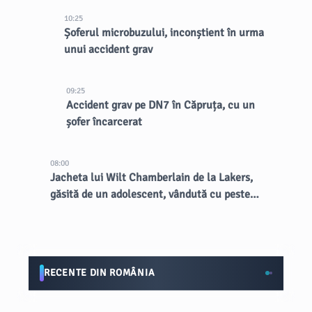
10:25
Șoferul microbuzului, inconștient în urma
unui accident grav
09:25
Accident grav pe DN7 în Căpruța, cu un
șofer încarcerat
08:00
Jacheta lui Wilt Chamberlain de la Lakers,
găsită de un adolescent, vândută cu peste
89.000 de dolari la licitație
RECENTE DIN ROMÂNIA