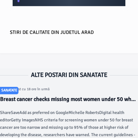
STIRI DE CALITATE DIN JUDETUL ARAD
ALTE POSTARI DIN SANATATE
Articol postat cu 18 ore în urmă
SANATATE
Breast cancer checks missing most women under 50 who
are at risk, says study - BBC
ShareSaveAdd as preferred on GoogleMichelle RobertsDigital health
editorGetty ImagesNHS criteria for screening women under 50 for breast
cancer are too narrow and missing up to 95% of those at higher risk of
developing the disease, researchers have warned. The current guidelines -