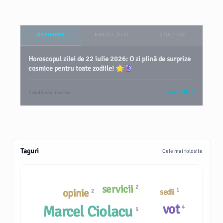
HOROSCOP
BANCUL ZILEI
ȘTIAȚI CĂ?
Horoscopul zilei de 22 iulie 2026: O zi plină de surprize
cosmice pentru toate zodiile! 🌟🔮
VEZI TOT
2 săptămâni în urmă
Taguri
Cele mai folosite
servicii
2
opinie
1
sedii
2
vot
Marcel Ciolacu
4
5