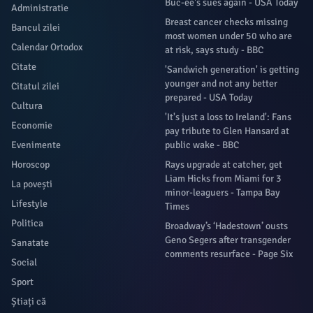
Buc-ee's sues again - USA Today
Administratie
Breast cancer checks missing
Bancul zilei
most women under 50 who are
Calendar Ortodox
at risk, says study - BBC
Citate
'Sandwich generation' is getting
younger and not any better
Citatul zilei
prepared - USA Today
Cultura
'It's just a loss to Ireland': Fans
Economie
pay tribute to Glen Hansard at
Evenimente
public wake - BBC
Horoscop
Rays upgrade at catcher, get
Liam Hicks from Miami for 3
La povești
minor-leaguers - Tampa Bay
Lifestyle
Times
Politica
Broadway’s ‘Hadestown’ ousts
Geno Segers after transgender
Sanatate
comments resurface - Page Six
Social
Sport
Știați că